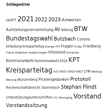
Schlagwörter
2021
2022
2023
Antworten
(a)KPT
BTW
AV
Aufstellungsversammlung
Bildung
Bundestagswahl
Butzbach
Corona
Fragen
Friedberg
Einladung Kreisparteitag
Energie
FFF
Friday
Infostand
Future
Gedanken
Impfprivilegien
Klimaliste
KPT
Kommunalwahl
Kommunalwahl 2016
Kreisparteitag
LTW
kVS
KW25
KW26
KW27
Marburg
Protokoll
Piratengedanken
Münzenberg
Meinung
Stephan Flindt
Rechenschaftsbericht
Stammtisch
Vorstand
Unterstützungsunterschriften
UU
Versorgung
Vorstandssitzung