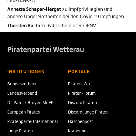
PIRATEN-Art
Annette Schaper-Herget
zu
Impfpriviliegien und
andere Ungereimtheiten bei den Covid 19 Impfungen
Thorsten Barth
zu
Fahrscheinloser ÖPNV
Piratenpartei Wetterau
INSTITUTIONEN
PORTALE
Bundesverband
Piraten-Wiki
Landesverband
Piraten-Forum
Dr. Patrick Breyer, MdEP
Discord Piraten
European Pirates
Discord Junge Piraten
Piratenpartei International
Flaschenpost
Junge Piraten
Krähennest