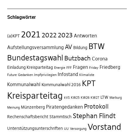
Schlagwörter
2021
2022
2023
Antworten
(a)KPT
BTW
AV
Aufstellungsversammlung
Bildung
Bundestagswahl
Butzbach
Corona
Fragen
Friedberg
Einladung Kreisparteitag
Energie
FFF
Friday
Infostand
Future
Gedanken
Impfprivilegien
Klimaliste
KPT
Kommunalwahl
Kommunalwahl 2016
Kreisparteitag
LTW
kVS
KW25
KW26
KW27
Marburg
Protokoll
Piratengedanken
Münzenberg
Meinung
Stephan Flindt
Rechenschaftsbericht
Stammtisch
Vorstand
Unterstützungsunterschriften
UU
Versorgung