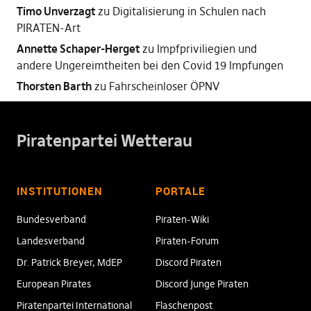
Timo Unverzagt
zu
Digitalisierung in Schulen nach
PIRATEN-Art
Annette Schaper-Herget
zu
Impfpriviliegien und
andere Ungereimtheiten bei den Covid 19 Impfungen
Thorsten Barth
zu
Fahrscheinloser ÖPNV
Piratenpartei Wetterau
INSTITUTIONEN
PORTALE
Bundesverband
Piraten-Wiki
Landesverband
Piraten-Forum
Dr. Patrick Breyer, MdEP
Discord Piraten
European Pirates
Discord Junge Piraten
Piratenpartei International
Flaschenpost