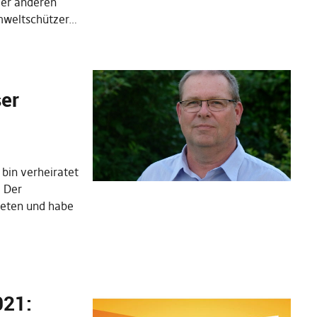
der anderen
mweltschützer…
ser
 bin verheiratet
. Der
treten und habe
021: