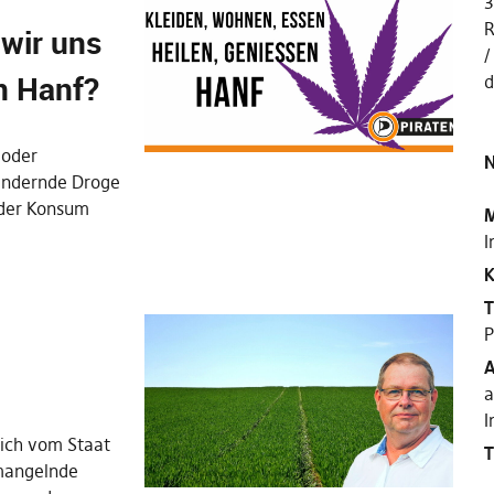
3
R
wir uns
on Hanf?
d
 (oder
N
ändernde Droge
m der Konsum
M
I
K
T
P
A
a
I
sich vom Staat
T
 mangelnde