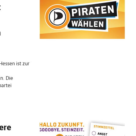
t
n
Hessen ist zur
n. Die
partei
ere