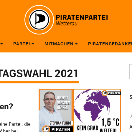
PARTEI
MITMACHEN
PIRATENGEDANKE
TAGSWAHL 2021
S
nen?
(
ine Partei, die
A
 Aber bei