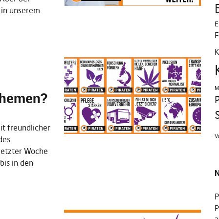
 in unserem
E
F
K
M
Themen?
P
t freundlicher
V
des
letzter Woche
bis in den
N
P
P