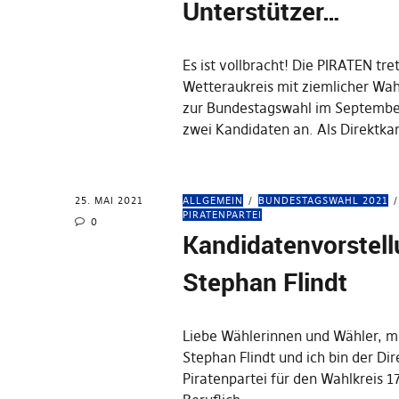
Unterstützer…
Es ist vollbracht! Die PIRATEN tre
Wetteraukreis mit ziemlicher Wah
zur Bundestagswahl im September
zwei Kandidaten an. Als Direktka
25. MAI 2021
ALLGEMEIN
BUNDESTAGSWAHL 2021
PIRATENPARTEI
0
Kandidatenvorstel
Stephan Flindt
Liebe Wählerinnen und Wähler, m
Stephan Flindt und ich bin der Di
Piratenpartei für den Wahlkreis 1