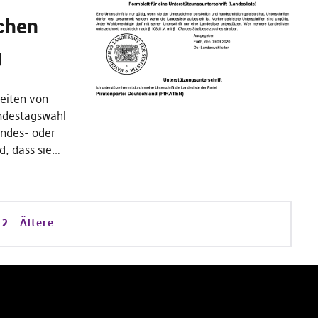
chen
g
Zeiten von
ndestagswahl
undes- oder
d, dass sie…
2
Ältere