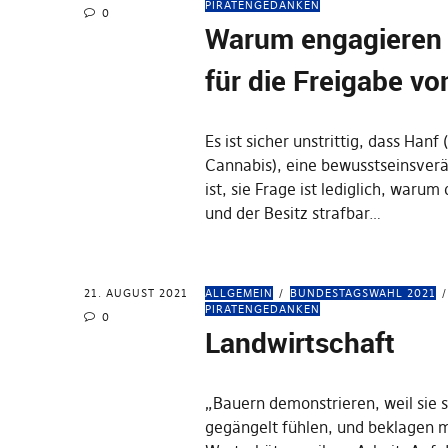
PIRATENGEDANKEN
0
Warum engagieren 
für die Freigabe v
Es ist sicher unstrittig, dass Hanf
Cannabis), eine bewusstseinsver
ist, sie Frage ist lediglich, waru
und der Besitz strafbar…
21. AUGUST 2021
ALLGEMEIN
BUNDESTAGSWAHL 2021
PIRATENGEDANKEN
0
Landwirtschaft
„Bauern demonstrieren, weil sie 
gegängelt fühlen, und beklagen