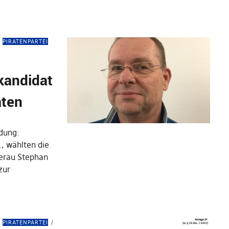
PIRATENPARTEI
kandidat
aten
idung:
, wählten die
terau Stephan
zur
PIRATENPARTEI