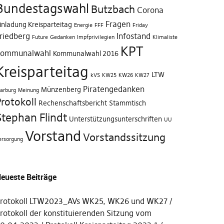
Bundestagswahl
Butzbach
Corona
Fragen
inladung Kreisparteitag
Energie
FFF
Friday
riedberg
Infostand
Future
Gedanken
Impfprivilegien
Klimaliste
KPT
ommunalwahl
Kommunalwahl 2016
Kreisparteitag
LTW
kVS
KW25
KW26
KW27
Piratengedanken
Münzenberg
arburg
Meinung
rotokoll
Rechenschaftsbericht
Stammtisch
Stephan Flindt
Unterstützungsunterschriften
UU
Vorstand
Vorstandssitzung
ersorgung
eueste Beiträge
rotokoll LTW2023_AVs WK25, WK26 und WK27
rotokoll der konstituierenden Sitzung vom