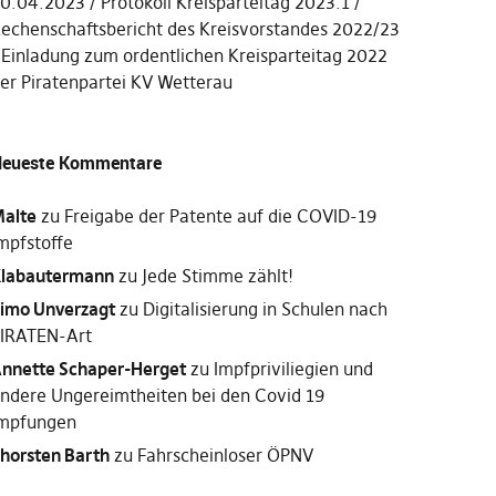
0.04.2023
Protokoll Kreisparteitag 2023.1
echenschaftsbericht des Kreisvorstandes 2022/23
Einladung zum ordentlichen Kreisparteitag 2022
er Piratenpartei KV Wetterau
eueste Kommentare
alte
zu
Freigabe der Patente auf die COVID-19
mpfstoffe
labautermann
zu
Jede Stimme zählt!
imo Unverzagt
zu
Digitalisierung in Schulen nach
IRATEN-Art
nnette Schaper-Herget
zu
Impfpriviliegien und
ndere Ungereimtheiten bei den Covid 19
mpfungen
horsten Barth
zu
Fahrscheinloser ÖPNV