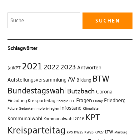
Schlagwörter
2021
2022
2023
Antworten
(a)KPT
BTW
AV
Aufstellungsversammlung
Bildung
Bundestagswahl
Butzbach
Corona
Fragen
Friedberg
Einladung Kreisparteitag
Energie
FFF
Friday
Infostand
Future
Gedanken
Impfprivilegien
Klimaliste
KPT
Kommunalwahl
Kommunalwahl 2016
Kreisparteitag
LTW
kVS
KW25
KW26
KW27
Marburg