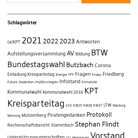
Schlagwörter
2021
2022
2023
Antworten
(a)KPT
BTW
AV
Aufstellungsversammlung
Bildung
Bundestagswahl
Butzbach
Corona
Fragen
Friedberg
Einladung Kreisparteitag
Energie
FFF
Friday
Infostand
Future
Gedanken
Impfprivilegien
Klimaliste
KPT
Kommunalwahl
Kommunalwahl 2016
Kreisparteitag
LTW
kVS
KW25
KW26
KW27
Marburg
Protokoll
Piratengedanken
Münzenberg
Meinung
Stephan Flindt
Rechenschaftsbericht
Stammtisch
Vorstand
Unterstützungsunterschriften
UU
Versorgung