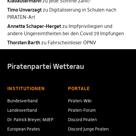
Klabautermann
zu
Jede Stimme zählt!
Timo Unverzagt
zu
Digitalisierung in Schulen nach
PIRATEN-Art
Annette Schaper-Herget
zu
Impfpriviliegien und
andere Ungereimtheiten bei den Covid 19 Impfungen
Thorsten Barth
zu
Fahrscheinloser ÖPNV
Piratenpartei Wetterau
INSTITUTIONEN
PORTALE
Bundesverband
Piraten-Wiki
Landesverband
Piraten-Forum
Dr. Patrick Breyer, MdEP
Discord Piraten
European Pirates
Discord Junge Piraten