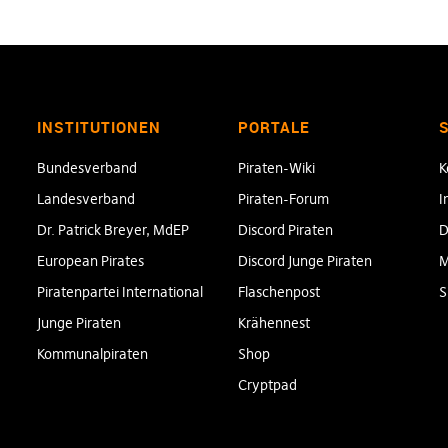
INSTITUTIONEN
PORTALE
Bundesverband
Piraten-Wiki
K
Landesverband
Piraten-Forum
I
Dr. Patrick Breyer, MdEP
Discord Piraten
D
European Pirates
Discord Junge Piraten
M
Piratenpartei International
Flaschenpost
S
Junge Piraten
Krähennest
Kommunalpiraten
Shop
Cryptpad