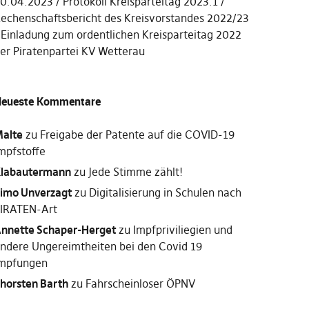
0.04.2023
Protokoll Kreisparteitag 2023.1
echenschaftsbericht des Kreisvorstandes 2022/23
Einladung zum ordentlichen Kreisparteitag 2022
er Piratenpartei KV Wetterau
eueste Kommentare
alte
zu
Freigabe der Patente auf die COVID-19
mpfstoffe
labautermann
zu
Jede Stimme zählt!
imo Unverzagt
zu
Digitalisierung in Schulen nach
IRATEN-Art
nnette Schaper-Herget
zu
Impfpriviliegien und
ndere Ungereimtheiten bei den Covid 19
mpfungen
horsten Barth
zu
Fahrscheinloser ÖPNV