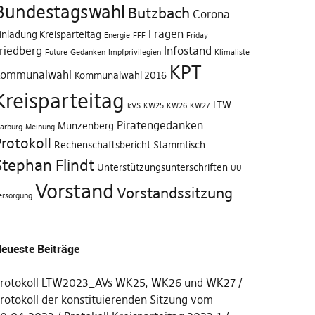
Bundestagswahl
Butzbach
Corona
Fragen
inladung Kreisparteitag
Energie
FFF
Friday
riedberg
Infostand
Future
Gedanken
Impfprivilegien
Klimaliste
KPT
ommunalwahl
Kommunalwahl 2016
Kreisparteitag
LTW
kVS
KW25
KW26
KW27
Piratengedanken
Münzenberg
arburg
Meinung
rotokoll
Rechenschaftsbericht
Stammtisch
Stephan Flindt
Unterstützungsunterschriften
UU
Vorstand
Vorstandssitzung
ersorgung
eueste Beiträge
rotokoll LTW2023_AVs WK25, WK26 und WK27
rotokoll der konstituierenden Sitzung vom