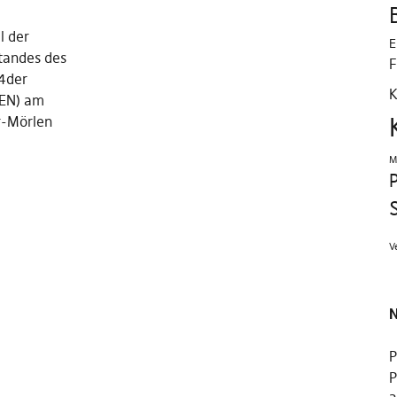
l der
E
tandes des
F
4der
K
TEN) am
r-Mörlen
M
P
V
N
P
P