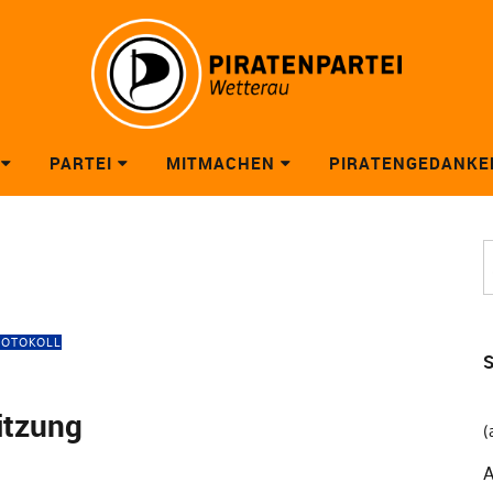
PARTEI
MITMACHEN
PIRATENGEDANKE
ROTOKOLL
S
itzung
(
A