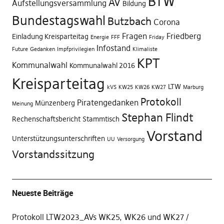
BTW
AV
Aufstellungsversammlung
Bildung
Bundestagswahl
Butzbach
Corona
Fragen
Friedberg
Einladung Kreisparteitag
Energie
FFF
Friday
Infostand
Future
Gedanken
Impfprivilegien
Klimaliste
KPT
Kommunalwahl
Kommunalwahl 2016
Kreisparteitag
LTW
kVS
KW25
KW26
KW27
Marburg
Protokoll
Piratengedanken
Münzenberg
Meinung
Stephan Flindt
Rechenschaftsbericht
Stammtisch
Vorstand
Unterstützungsunterschriften
UU
Versorgung
Vorstandssitzung
Neueste Beiträge
Protokoll LTW2023_AVs WK25, WK26 und WK27