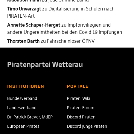
Timo Unverzagt
zu
Digitalisierung in Schulen nach
PIRATEN-Art
Annette Schaper-Herget
zu
Impfpriviliegien und
andere Ungereimtheiten bei den Covid 19 Impfungen
Thorsten Barth
zu
Fahrscheinloser ÖPNV
Piratenpartei Wetterau
INSTITUTIONEN
PORTALE
Bundesverband
Piraten-Wiki
Landesverband
Piraten-Forum
Dr. Patrick Breyer, MdEP
Discord Piraten
European Pirates
Discord Junge Piraten