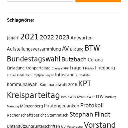
Schlagwörter
2021
2022
2023
Antworten
(a)KPT
BTW
AV
Aufstellungsversammlung
Bildung
Bundestagswahl
Butzbach
Corona
Fragen
Friedberg
Einladung Kreisparteitag
Energie
FFF
Friday
Infostand
Future
Gedanken
Impfprivilegien
Klimaliste
KPT
Kommunalwahl
Kommunalwahl 2016
Kreisparteitag
LTW
kVS
KW25
KW26
KW27
Marburg
Protokoll
Piratengedanken
Münzenberg
Meinung
Stephan Flindt
Rechenschaftsbericht
Stammtisch
Vorstand
Unterstützungsunterschriften
UU
Versorgung