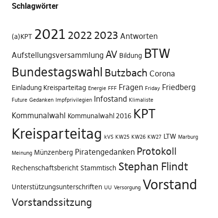
Schlagwörter
2021
2022
2023
Antworten
(a)KPT
BTW
AV
Aufstellungsversammlung
Bildung
Bundestagswahl
Butzbach
Corona
Fragen
Friedberg
Einladung Kreisparteitag
Energie
FFF
Friday
Infostand
Future
Gedanken
Impfprivilegien
Klimaliste
KPT
Kommunalwahl
Kommunalwahl 2016
Kreisparteitag
LTW
kVS
KW25
KW26
KW27
Marburg
Protokoll
Piratengedanken
Münzenberg
Meinung
Stephan Flindt
Rechenschaftsbericht
Stammtisch
Vorstand
Unterstützungsunterschriften
UU
Versorgung
Vorstandssitzung