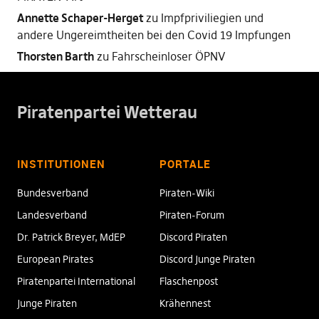
Annette Schaper-Herget
zu
Impfpriviliegien und
andere Ungereimtheiten bei den Covid 19 Impfungen
Thorsten Barth
zu
Fahrscheinloser ÖPNV
Piratenpartei Wetterau
INSTITUTIONEN
PORTALE
Bundesverband
Piraten-Wiki
Landesverband
Piraten-Forum
Dr. Patrick Breyer, MdEP
Discord Piraten
European Pirates
Discord Junge Piraten
Piratenpartei International
Flaschenpost
Junge Piraten
Krähennest