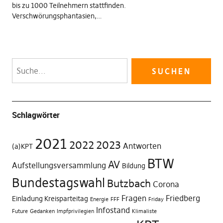
bis zu 1000 Teilnehmern stattfinden.
Verschwörungsphantasien,…
Schlagwörter
2021
2022
2023
Antworten
(a)KPT
BTW
AV
Aufstellungsversammlung
Bildung
Bundestagswahl
Butzbach
Corona
Fragen
Friedberg
Einladung Kreisparteitag
Energie
FFF
Friday
Infostand
Future
Gedanken
Impfprivilegien
Klimaliste