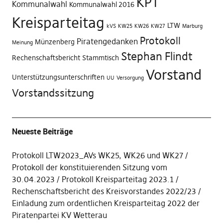
KPT
Kommunalwahl
Kommunalwahl 2016
Kreisparteitag
LTW
kVS
KW25
KW26
KW27
Marburg
Protokoll
Piratengedanken
Münzenberg
Meinung
Stephan Flindt
Rechenschaftsbericht
Stammtisch
Vorstand
Unterstützungsunterschriften
UU
Versorgung
Vorstandssitzung
Neueste Beiträge
Protokoll LTW2023_AVs WK25, WK26 und WK27
Protokoll der konstituierenden Sitzung vom
30.04.2023
Protokoll Kreisparteitag 2023.1
Rechenschaftsbericht des Kreisvorstandes 2022/23
Einladung zum ordentlichen Kreisparteitag 2022 der
Piratenpartei KV Wetterau