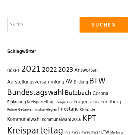
Schlagwörter
2021
2022
2023
Antworten
(a)KPT
BTW
AV
Aufstellungsversammlung
Bildung
Bundestagswahl
Butzbach
Corona
Fragen
Friedberg
Einladung Kreisparteitag
Energie
FFF
Friday
Infostand
Future
Gedanken
Impfprivilegien
Klimaliste
KPT
Kommunalwahl
Kommunalwahl 2016
Kreisparteitag
LTW
kVS
KW25
KW26
KW27
Marburg