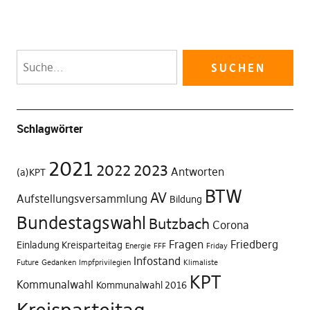
Schlagwörter
2021
2022
2023
Antworten
(a)KPT
BTW
AV
Aufstellungsversammlung
Bildung
Bundestagswahl
Butzbach
Corona
Fragen
Friedberg
Einladung Kreisparteitag
Energie
FFF
Friday
Infostand
Future
Gedanken
Impfprivilegien
Klimaliste
KPT
Kommunalwahl
Kommunalwahl 2016